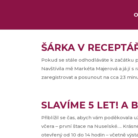
O
ŠÁRKA V RECEPTÁ
Pokud se stále odhodláváte k začátku p
Navštívila mě Markéta Majerová a já jí s 
zaregistrovat a posunout na cca 23 minu
SLAVÍME 5 LET! A 
Přiblížil se čas, abych vám poděkovala už
včera – první štace na Nuselské…. Krás
otevřený od 10 do 14 hodin – včetně výstav