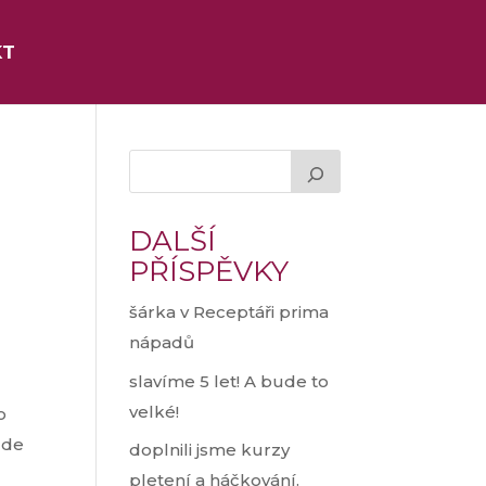
KT
DALŠÍ
PŘÍSPĚVKY
šárka v Receptáři prima
nápadů
slavíme 5 let! A bude to
velké!
o
ude
doplnili jsme kurzy
pletení a háčkování.