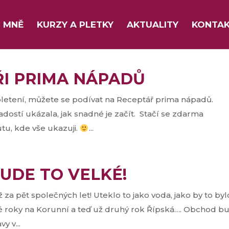
 MNĚ
KURZY A PLETKY
AKTUALITY
KONTA
ŘI PRIMA NÁPADŮ
letení, můžete se podívat na Receptář prima nápadů.
radostí ukázala, jak snadné je začít. Stačí se zdarma
tu, kde vše ukazuji.
...
BUDE TO VELKÉ!
 za pět společných let! Uteklo to jako voda, jako by to byl
né roky na Korunní a teď už druhý rok Řípská…. Obchod b
y v...